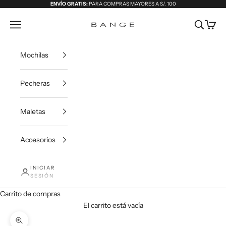
Ir al contenido
ENVÍO GRATIS:
PARA COMPRAS MAYORES A S/. 100
Bange
Menú
Buscar
Carrit
Mochilas
Pecheras
Maletas
Accesorios
INICIAR
SESIÓN
Carrito de compras
El carrito está vacía
Zoom